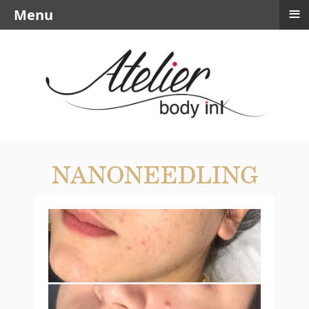
≡
Menu
NANONEEDLING