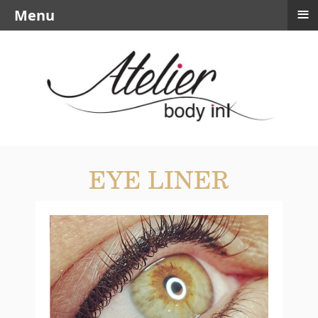
≡
Menu
EYE LINER