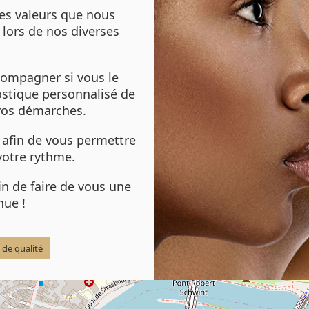
des valeurs que nous
lors de nos diverses
ompagner si vous le
nostique personnalisé de
 vos démarches.
 afin de vous permettre
votre rythme.
in de faire de vous une
nue !
 de qualité