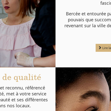
fasci
Bercée et entourée pa
pouvais que succomb
revenant sur la ville 
Lire l
 de qualité
et reconnu, référencé
, met à votre service
eauté et ses différentes
ans nos locaux.